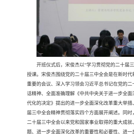
开班仪式后，宋俊杰以“学习贯彻党的二十届三
授课。宋俊杰围绕党的二十届三中全会是在新时代
重要的会议、深入学习领会习近平总书记在党的二
话精神、全面准确理解《中共中央关于进一步全面
代化的决定》提出的进一步全面深化改革重大举措
届三中全会精神贯彻落实四个方面展开阐述。同时
二十届三中全会以来党和国家事业取得的重大成就
题、进一步全面深化改革的重要性和必要性、进一