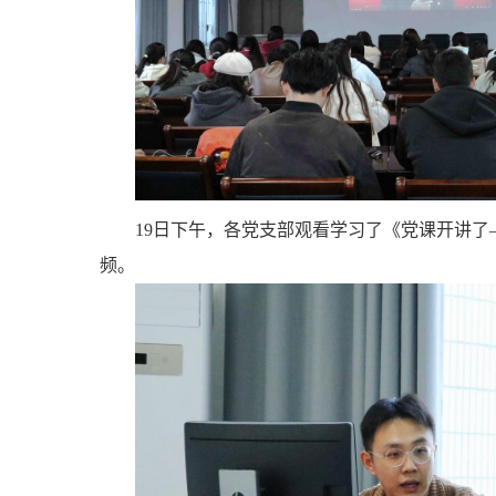
19日下午，各党支部观看学习了《党课开讲了
频。