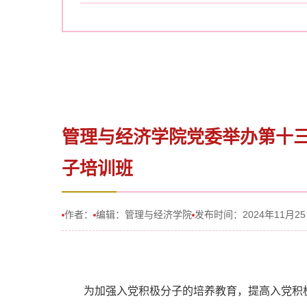
管理与经济学院党委举办第十
子培训班
作者：
编辑：管理与经济学院
发布时间：2024年11月25日
为加强入党积极分子的培养教育，提高入党积