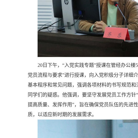
20日下午，“入党实践专题”授课在管经办公楼5
党员流程与要求”进行授课，向入党积极分子详细
基本程序和常见问题，强调各项材料的书写规范和
同学们的疑惑。他强调，要坚守发展党员工作方针
提高质量、发挥作用”，旨在确保党员队伍的先进
质，以适应新时期的发展需求。