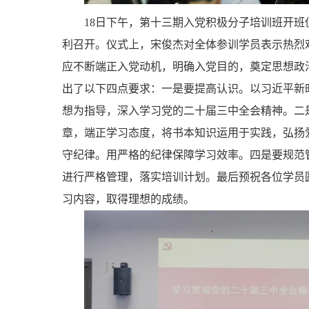
18日下午，第十三期入党积极分子培训班开班仪
利召开。仪式上，宋俊杰对全体参训学员表示热烈
应不断端正入党动机，明确入党目的，奠定思想政
出了以下四点要求：一是要提高认识。以习近平新
想为指导，深入学习党的二十届三中全会精神。二
章，端正学习态度，将书本知识运用于实践，弘扬
守纪律。用严格的纪律保障学习效率。四是要规范
进行严格管理，落实培训计划。最后预祝各位学员
习内容，取得理想的成绩。